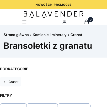
NOWOŚCI
•
PROMOCJE
Produkty w k
Menu
Zaloguj
Koszyk
Strona główna
Kamienie i minerały
Granat
Bransoletki z granatu
PODKATEGORIE
Granat
FILTRY