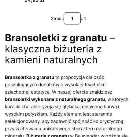
Strona
z 1
Bransoletki z granatu
–
klasyczna biżuteria z
kamieni naturalnych
Bransoletka z granatu
to propozycja dla osób
poszukujących dodatków o wysokiej trwałości i
szlachetnej estetyce. W naszej ofercie znajdziesz
bransoletki wykonane z naturalnego granatu
, w których
koraliki charakteryzują się głęboką, nasyconą barwą i
wysokim połyskiem. Każdy element jest starannie
selekcjonowany, aby zapewnić spójność kolorystyczną
przy zachowaniu unikatowego charakteru naturalnego
minerału.
Biżuteria z granatu
w Balavender wyróżnia się