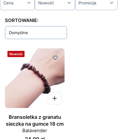
Cena
Nowość
Promocja
Koniec filtrów
Lista produktów
SORTOWANIE:
Domyślne
Nowość
Bransoletka z granatu
sieczka na gumce 18 cm
Balavender
Cena
24,90 zł