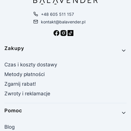
+48 605 511 157
kontakt@balavender.pl
Linki w stopce
Zakupy
Czas i koszty dostawy
Metody płatności
Zgarnij rabat!
Zwroty i reklamacje
Pomoc
Blog