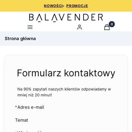
NOWOŚCI
•
PROMOCJE
Produkty w k
Menu
Zaloguj
Koszyk
Strona główna
Formularz kontaktowy
Na 90% zapytań naszych klientów odpowiadamy w
mniej niż 20 minut!
Adres e-mail
*
Temat