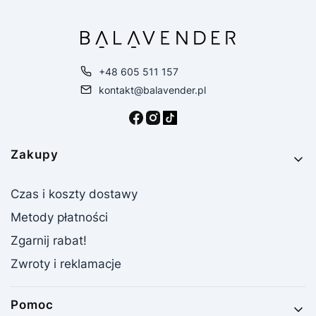
+48 605 511 157
kontakt@balavender.pl
Linki w stopce
Zakupy
Czas i koszty dostawy
Metody płatności
Zgarnij rabat!
Zwroty i reklamacje
Pomoc