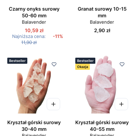
Czarny onyks surowy
Granat surowy 10-15
50-60 mm
mm
Balavender
Balavender
Cena
10,59 zł
2,90 zł
Najniższa cena:
-11%
11,90 zł
Bestseller
Bestseller
Okazja
Kryształ górski surowy
Kryształ górski surowy
30-40 mm
40-55 mm
Balavender
Balavender