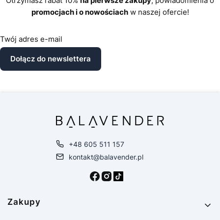
Otrzymasz rabat 10%
na pierwsze zakupy
, powiadomienia o
promocjach i o nowościach
w naszej ofercie!
Twój adres e-mail
Dołącz do newslettera
+48 605 511 157
kontakt@balavender.pl
Linki w stopce
Zakupy