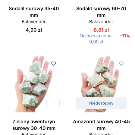
Sodalit surowy 35-40
Sodalit surowy 60-70
mm
mm
Balavender
Balavender
Cena
4,90 zł
8,81 zł
Najniższa cena:
-11%
9,90 zł
Niedostępny
Zielony awenturyn
Amazonit surowy 40-45
surowy 30-40 mm
mm
Balavender
Balavender