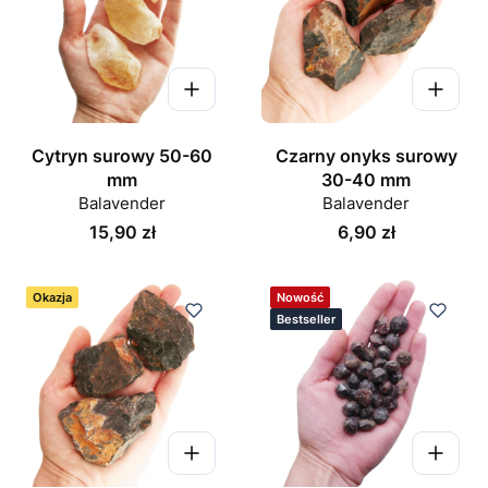
Cytryn surowy 50-60
Czarny onyks surowy
mm
30-40 mm
Balavender
Balavender
Cena
Cena
15,90 zł
6,90 zł
Okazja
Nowość
Bestseller