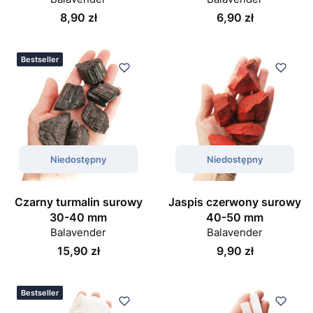
Cena
Cena
8,90 zł
6,90 zł
Bestseller
Niedostępny
Niedostępny
Czarny turmalin surowy
Jaspis czerwony surowy
30-40 mm
40-50 mm
Balavender
Balavender
Cena
Cena
15,90 zł
9,90 zł
Bestseller