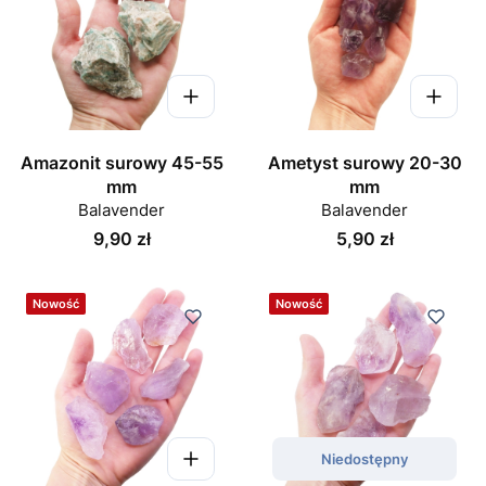
Amazonit surowy 45-55
Ametyst surowy 20-30
mm
mm
Balavender
Balavender
Cena
Cena
9,90 zł
5,90 zł
Nowość
Nowość
Niedostępny