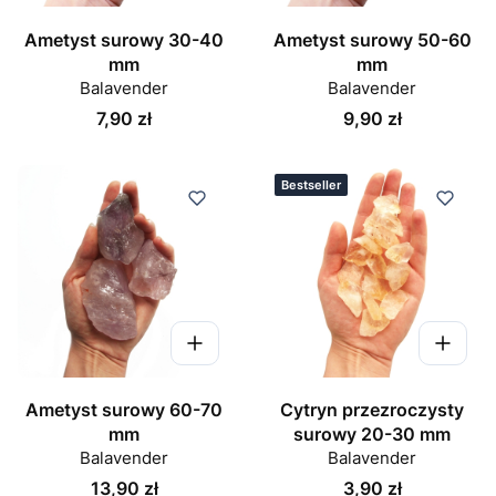
Ametyst surowy 30-40
Ametyst surowy 50-60
mm
mm
Balavender
Balavender
Cena
Cena
7,90 zł
9,90 zł
Bestseller
Ametyst surowy 60-70
Cytryn przezroczysty
mm
surowy 20-30 mm
Balavender
Balavender
Cena
Cena
13,90 zł
3,90 zł