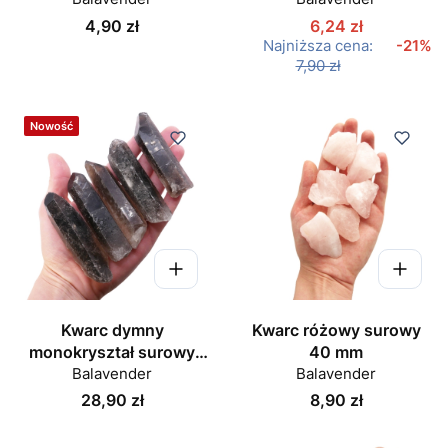
Cena
4,90 zł
6,24 zł
Najniższa cena:
-21%
7,90 zł
Nowość
Kwarc dymny
Kwarc różowy surowy
monokryształ surowy
40 mm
szpic 80-90 mm
Balavender
Balavender
Cena
Cena
28,90 zł
8,90 zł