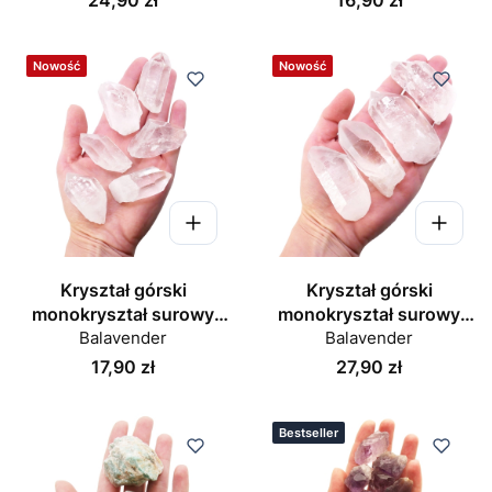
Nowość
Nowość
Kryształ górski
Kryształ górski
monokryształ surowy
monokryształ surowy
szpic 40-50 mm
Balavender
szpic 60-70 mm
Balavender
Cena
Cena
17,90 zł
27,90 zł
Bestseller