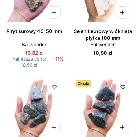
Piryt surowy 40-50 mm
Selenit surowy włóknista
płytka 100 mm
Balavender
Balavender
Cena
16,82 zł
10,90 zł
Najniższa cena:
-11%
18,90 zł
Okazja