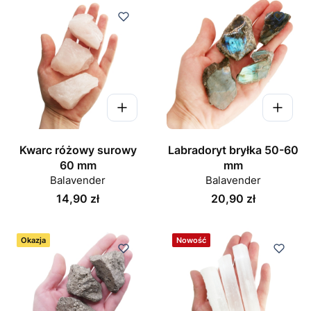
Kwarc różowy surowy
Labradoryt bryłka 50-60
60 mm
mm
Balavender
Balavender
Cena
Cena
14,90 zł
20,90 zł
Okazja
Nowość