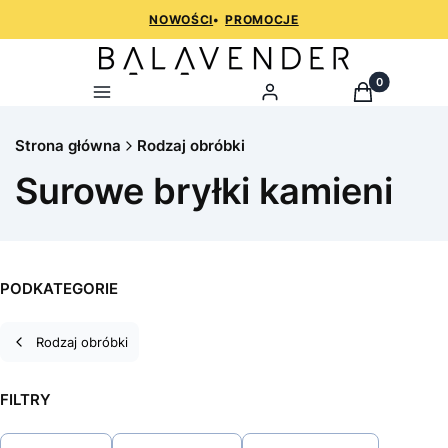
NOWOŚCI
•
PROMOCJE
Produkty w k
Menu
Zaloguj
Koszyk
Strona główna
Rodzaj obróbki
Surowe bryłki kamieni
PODKATEGORIE
Rodzaj obróbki
FILTRY