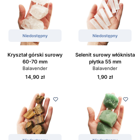
Niedostępny
Niedostępny
Kryształ górski surowy
Selenit surowy włóknista
60-70 mm
płytka 55 mm
Balavender
Balavender
Cena
Cena
14,90 zł
1,90 zł