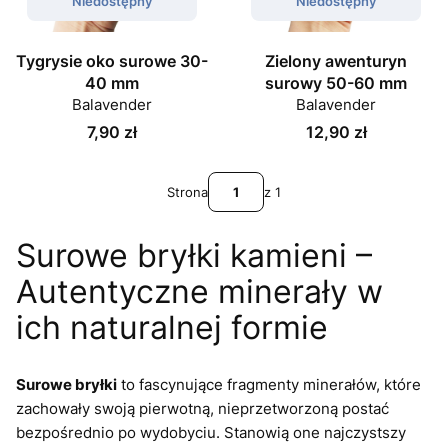
Niedostępny
Niedostępny
Tygrysie oko surowe 30-
Zielony awenturyn
40 mm
surowy 50-60 mm
Balavender
Balavender
Cena
Cena
7,90 zł
12,90 zł
Strona
z 1
Surowe bryłki kamieni –
Autentyczne minerały w
ich naturalnej formie
Surowe bryłki
to fascynujące fragmenty minerałów, które
zachowały swoją pierwotną, nieprzetworzoną postać
bezpośrednio po wydobyciu. Stanowią one najczystszy