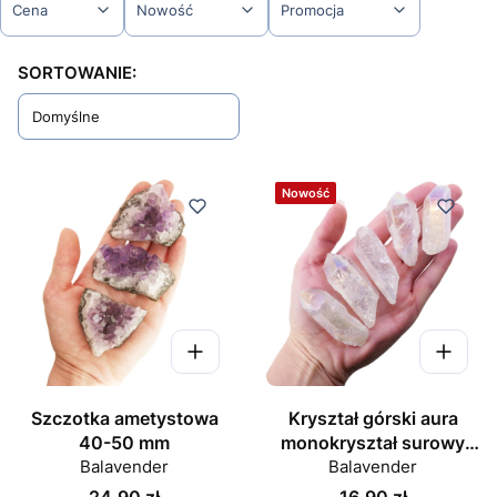
Cena
Nowość
Promocja
Koniec filtrów
Lista produktów
SORTOWANIE:
Domyślne
Nowość
Szczotka ametystowa
Kryształ górski aura
40-50 mm
monokryształ surowy
Balavender
szpic 50-60 mm
Balavender
Cena
Cena
24,90 zł
16,90 zł