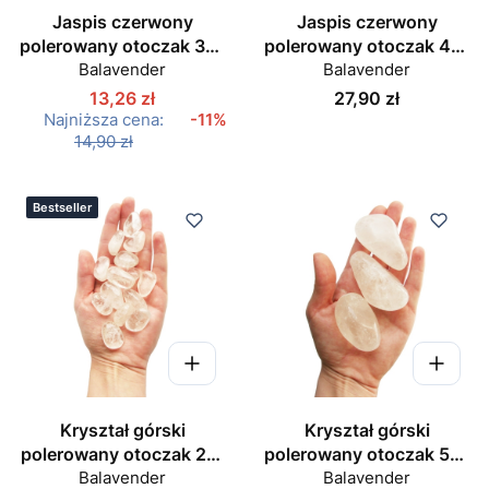
Jaspis czerwony
Jaspis czerwony
polerowany otoczak 30-
polerowany otoczak 40-
Balavender
40 mm
Balavender
50 mm
Cena
13,26 zł
27,90 zł
Najniższa cena:
-11%
14,90 zł
Bestseller
Kryształ górski
Kryształ górski
polerowany otoczak 25-
polerowany otoczak 50-
Balavender
30 mm
Balavender
60 mm