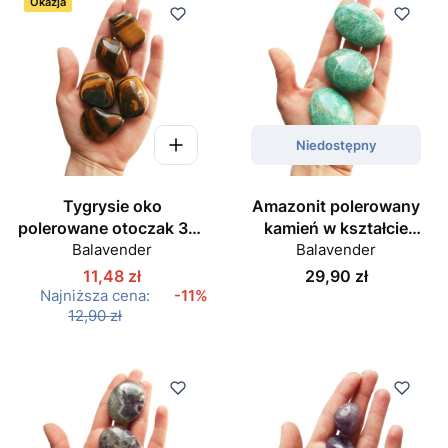
Okazja
Niedostępny
Tygrysie oko
Amazonit polerowany
polerowane otoczak 30-
kamień w kształcie
Balavender
40 mm
Balavender
owalu
Cena
11,48 zł
29,90 zł
Najniższa cena:
-11%
12,90 zł