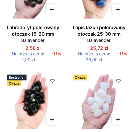
Labradoryt polerowany
Lapis lazuli polerowany
otoczak 15-20 mm
otoczak 25-30 mm
Balavender
Balavender
2,58 zł
25,72 zł
Najniższa cena:
-11%
Najniższa cena:
-11%
2,90 zł
28,90 zł
Bestseller
Okazja
Okazja