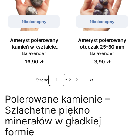
Niedostępny
Niedostępny
Ametyst polerowany
Ametyst polerowany
kamień w kształcie
otoczak 25-30 mm
Balavender
owalu
Balavender
Cena
Cena
16,90 zł
3,90 zł
Strona
z 2
Przejdź do ostatniej st
Polerowane kamienie –
Szlachetne piękno
minerałów w gładkiej
formie