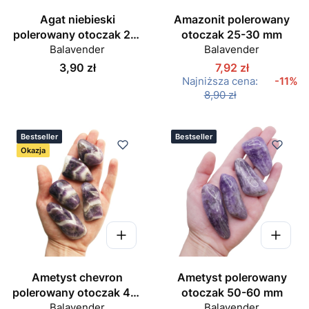
Agat niebieski
Amazonit polerowany
polerowany otoczak 25-
otoczak 25-30 mm
Balavender
30 mm
Balavender
Cena
3,90 zł
7,92 zł
Najniższa cena:
-11%
8,90 zł
Bestseller
Bestseller
Okazja
Ametyst chevron
Ametyst polerowany
polerowany otoczak 45-
otoczak 50-60 mm
Balavender
60 mm
Balavender