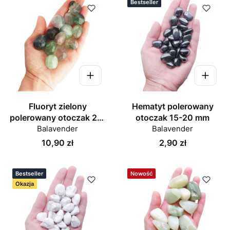
Bestseller
Fluoryt zielony
Hematyt polerowany
polerowany otoczak 25-
otoczak 15-20 mm
Balavender
30 mm
Balavender
Cena
Cena
10,90 zł
2,90 zł
Bestseller
Nowość
Okazja