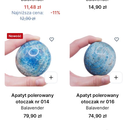
Cena
11,48 zł
14,90 zł
Najniższa cena:
-11%
12,90 zł
Nowość
Apatyt polerowany
Apatyt polerowany
otoczak nr 014
otoczak nr 016
Balavender
Balavender
Cena
Cena
79,90 zł
74,90 zł