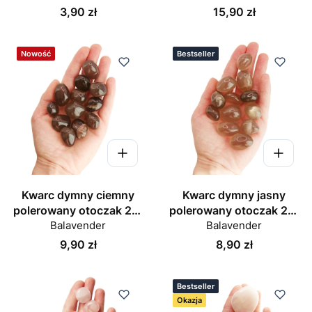
Cena
Cena
3,90 zł
15,90 zł
Nowość
Bestseller
Kwarc dymny ciemny
Kwarc dymny jasny
polerowany otoczak 25-
polerowany otoczak 25-
Balavender
30 mm
Balavender
30 mm
Cena
Cena
9,90 zł
8,90 zł
Bestseller
Okazja