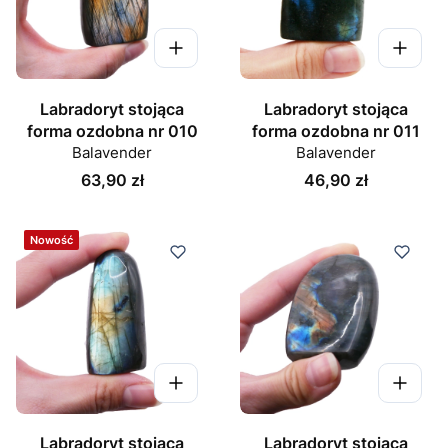
Labradoryt stojąca
Labradoryt stojąca
forma ozdobna nr 010
forma ozdobna nr 011
Balavender
Balavender
Cena
Cena
63,90 zł
46,90 zł
Nowość
Labradoryt stojąca
Labradoryt stojąca