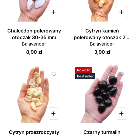
Chalcedon polerowany
Cytryn kamień
otoczak 30-35 mm
polerowany otoczak 25-
Balavender
Balavender
30 mm
Cena
Cena
8,90 zł
3,90 zł
Nowość
Bestseller
Cytryn przezroczysty
Czarny turmalin