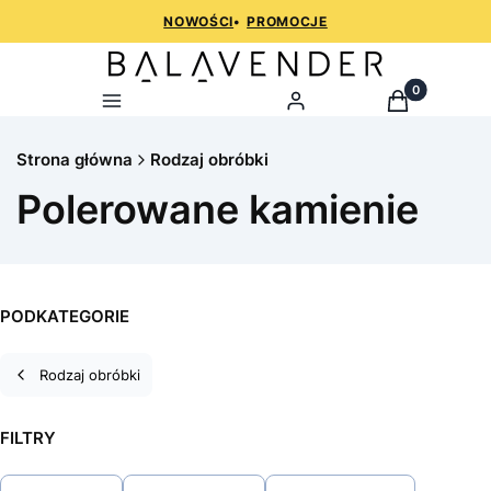
NOWOŚCI
•
PROMOCJE
Produkty w k
Menu
Zaloguj
Koszyk
Strona główna
Rodzaj obróbki
Polerowane kamienie
PODKATEGORIE
Rodzaj obróbki
FILTRY