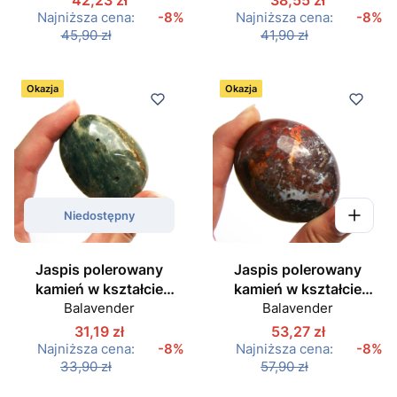
Najniższa cena:
-8%
Najniższa cena:
-8%
45,90 zł
41,90 zł
Okazja
Okazja
Niedostępny
Jaspis polerowany
Jaspis polerowany
kamień w kształcie
kamień w kształcie
owalu nr 04
Balavender
owalu nr 09
Balavender
31,19 zł
53,27 zł
Najniższa cena:
-8%
Najniższa cena:
-8%
33,90 zł
57,90 zł