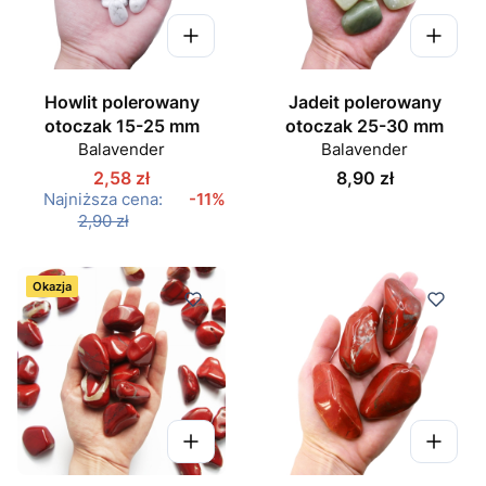
Howlit polerowany
Jadeit polerowany
otoczak 15-25 mm
otoczak 25-30 mm
Balavender
Balavender
Cena
2,58 zł
8,90 zł
Najniższa cena:
-11%
2,90 zł
Okazja