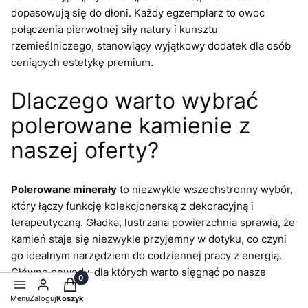
dopasowują się do dłoni. Każdy egzemplarz to owoc
połączenia pierwotnej siły natury i kunsztu
rzemieślniczego, stanowiący wyjątkowy dodatek dla osób
ceniących estetykę premium.
Dlaczego warto wybrać
polerowane kamienie z
naszej oferty?
Polerowane minerały
to niezwykle wszechstronny wybór,
który łączy funkcję kolekcjonerską z dekoracyjną i
terapeutyczną. Gładka, lustrzana powierzchnia sprawia, że
kamień staje się niezwykle przyjemny w dotyku, co czyni
go idealnym narzędziem do codziennej pracy z energią.
Główne powody, dla których warto sięgnąć po nasze
Produkty w koszyku: 0. Zobacz szczegóły
wyroby to:
Menu
Zaloguj
Koszyk