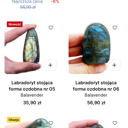
Najniższa cena:
-8%
56,90 zł
Nowość
Labradoryt stojąca
Labradoryt stojąca
forma ozdobna nr 05
forma ozdobna nr 06
Balavender
Balavender
Cena
Cena
35,90 zł
56,90 zł
Okazja