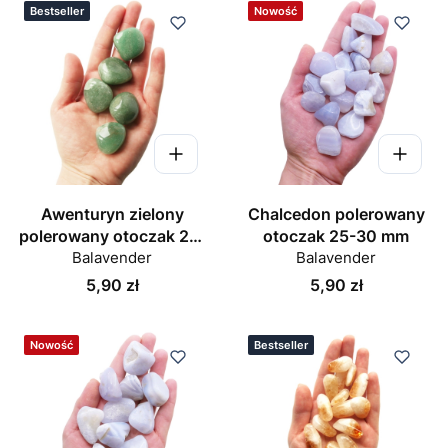
Bestseller
Nowość
Awenturyn zielony
Chalcedon polerowany
polerowany otoczak 25-
otoczak 25-30 mm
Balavender
30 mm
Balavender
Cena
Cena
5,90 zł
5,90 zł
Nowość
Bestseller