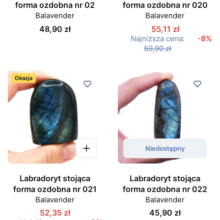
forma ozdobna nr 02
forma ozdobna nr 020
Balavender
Balavender
Cena
48,90 zł
55,11 zł
Najniższa cena:
-8%
59,90 zł
Okazja
Niedostępny
Labradoryt stojąca
Labradoryt stojąca
forma ozdobna nr 021
forma ozdobna nr 022
Balavender
Balavender
Cena
52,35 zł
45,90 zł