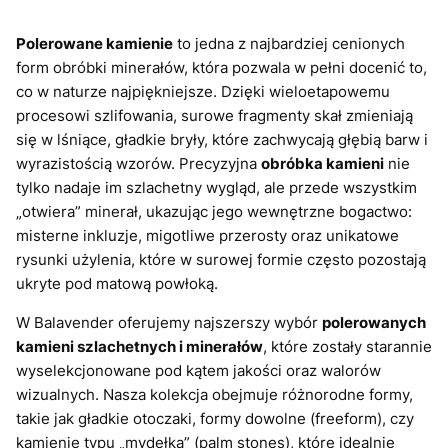
Polerowane kamienie
to jedna z najbardziej cenionych
form obróbki minerałów, która pozwala w pełni docenić to,
co w naturze najpiękniejsze. Dzięki wieloetapowemu
procesowi szlifowania, surowe fragmenty skał zmieniają
się w lśniące, gładkie bryły, które zachwycają głębią barw i
wyrazistością wzorów. Precyzyjna
obróbka kamieni
nie
tylko nadaje im szlachetny wygląd, ale przede wszystkim
„otwiera” minerał, ukazując jego wewnętrzne bogactwo:
misterne inkluzje, migotliwe przerosty oraz unikatowe
rysunki użylenia, które w surowej formie często pozostają
ukryte pod matową powłoką.
W Balavender oferujemy najszerszy wybór
polerowanych
kamieni szlachetnych i minerałów
, które zostały starannie
wyselekcjonowane pod kątem jakości oraz walorów
wizualnych. Nasza kolekcja obejmuje różnorodne formy,
takie jak gładkie otoczaki, formy dowolne (freeform), czy
kamienie typu „mydełka” (palm stones), które idealnie