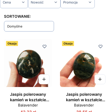
Cena
Nowość
Promocja
Koniec filtrów
Lista produktów
SORTOWANIE:
Domyślne
Okazja
Okazja
Jaspis polerowany
Jaspis polerowany
kamień w kształcie
kamień w kształcie
owalu nr 02
Balavender
owalu nr 03
Balavender
42,23 zł
38,55 zł