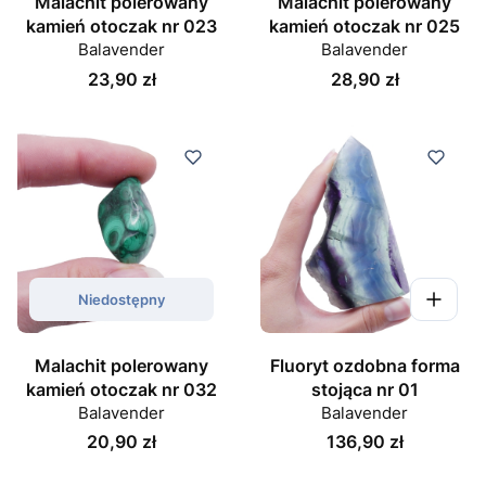
Malachit polerowany
Malachit polerowany
kamień otoczak nr 023
kamień otoczak nr 025
Balavender
Balavender
Cena
Cena
23,90 zł
28,90 zł
Niedostępny
Malachit polerowany
Fluoryt ozdobna forma
kamień otoczak nr 032
stojąca nr 01
Balavender
Balavender
Cena
Cena
20,90 zł
136,90 zł