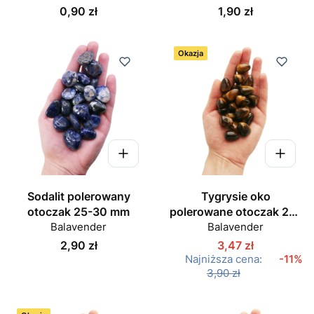
Cena
Cena
0,90 zł
1,90 zł
Okazja
Sodalit polerowany
Tygrysie oko
otoczak 25-30 mm
polerowane otoczak 20-
Balavender
Balavender
25 mm
Cena
2,90 zł
3,47 zł
Najniższa cena:
-11%
3,90 zł