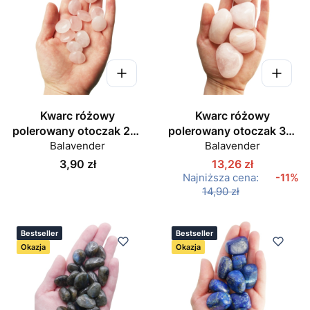
Kwarc różowy
Kwarc różowy
polerowany otoczak 20-
polerowany otoczak 35-
Balavender
25 mm
Balavender
45 mm
Cena
3,90 zł
13,26 zł
Najniższa cena:
-11%
14,90 zł
Bestseller
Bestseller
Okazja
Okazja