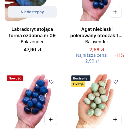
Niedostępny
Labradoryt stojąca
Agat niebieski
forma ozdobna nr 09
polerowany otoczak 15-
Balavender
Balavender
20 mm
Cena
47,90 zł
2,58 zł
Najniższa cena:
-11%
2,90 zł
Nowość
Bestseller
Okazja