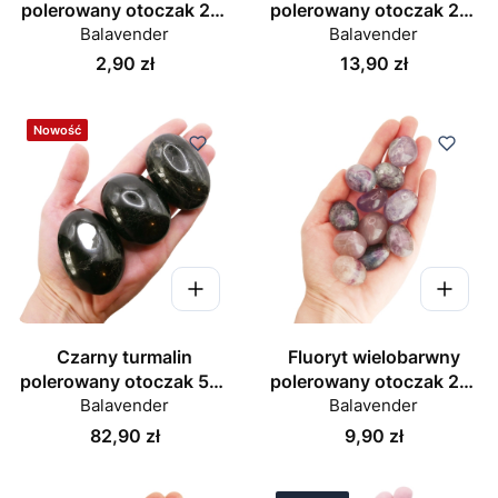
polerowany otoczak 25-
polerowany otoczak 25-
Balavender
30 mm
Balavender
30 mm
Cena
Cena
2,90 zł
13,90 zł
Nowość
Czarny turmalin
Fluoryt wielobarwny
polerowany otoczak 50-
polerowany otoczak 25-
Balavender
60 mm
Balavender
30 mm
Cena
Cena
82,90 zł
9,90 zł