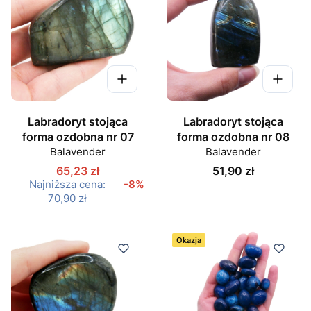
Labradoryt stojąca
Labradoryt stojąca
forma ozdobna nr 07
forma ozdobna nr 08
Balavender
Balavender
Cena
65,23 zł
51,90 zł
Najniższa cena:
-8%
70,90 zł
Okazja