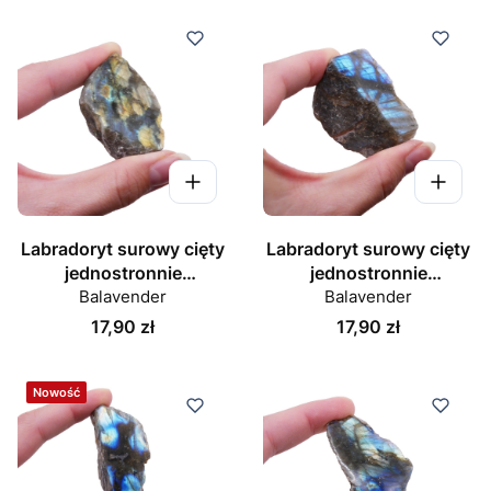
Labradoryt surowy cięty
Labradoryt surowy cięty
jednostronnie
jednostronnie
polerowany nr 079
Balavender
polerowany nr 080
Balavender
Cena
Cena
17,90 zł
17,90 zł
Nowość