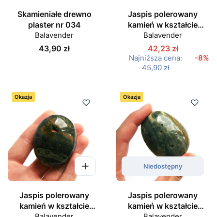
Skamieniałe drewno
Jaspis polerowany
plaster nr 034
kamień w kształcie
Balavender
owalu nr 02
Balavender
Cena
43,90 zł
42,23 zł
Najniższa cena:
-8%
45,90 zł
Okazja
Okazja
Niedostępny
Jaspis polerowany
Jaspis polerowany
kamień w kształcie
kamień w kształcie
owalu nr 03
Balavender
owalu nr 04
Balavender