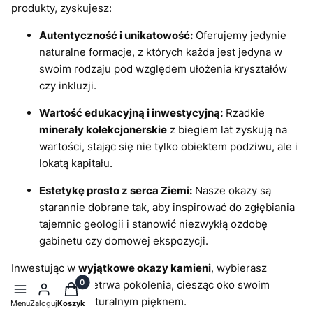
produkty, zyskujesz:
Autentyczność i unikatowość:
Oferujemy jedynie
naturalne formacje, z których każda jest jedyna w
swoim rodzaju pod względem ułożenia kryształów
czy inkluzji.
Wartość edukacyjną i inwestycyjną:
Rzadkie
minerały kolekcjonerskie
z biegiem lat zyskują na
wartości, stając się nie tylko obiektem podziwu, ale i
lokatą kapitału.
Estetykę prosto z serca Ziemi:
Nasze okazy są
starannie dobrane tak, aby inspirować do zgłębiania
tajemnic geologii i stanowić niezwykłą ozdobę
gabinetu czy domowej ekspozycji.
Inwestując w
wyjątkowe okazy kamieni
, wybierasz
jakość, która przetrwa pokolenia, ciesząc oko swoim
Produkty w koszyku: 0. Zobacz szczegóły
niezmiennym, naturalnym pięknem.
Menu
Zaloguj
Koszyk