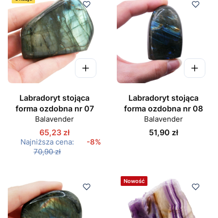
Labradoryt stojąca
Labradoryt stojąca
forma ozdobna nr 07
forma ozdobna nr 08
Balavender
Balavender
Cena
65,23 zł
51,90 zł
Najniższa cena:
-8%
70,90 zł
Nowość