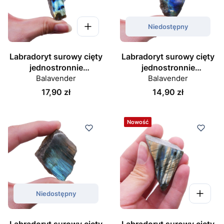
Niedostępny
Labradoryt surowy cięty
Labradoryt surowy cięty
jednostronnie
jednostronnie
polerowany nr 081
Balavender
polerowany nr 082
Balavender
Cena
Cena
17,90 zł
14,90 zł
Nowość
Niedostępny
Labradoryt surowy cięty
Labradoryt surowy cięty