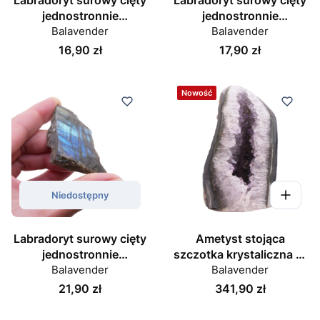
jednostronnie
jednostronnie
polerowany nr 083
Balavender
polerowany nr 084
Balavender
Cena
Cena
16,90 zł
17,90 zł
Nowość
Niedostępny
Labradoryt surowy cięty
Ametyst stojąca
jednostronnie
szczotka krystaliczna nr
polerowany nr 085
Balavender
Balavender
012
Cena
Cena
21,90 zł
341,90 zł