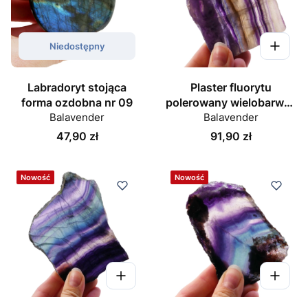
Niedostępny
Labradoryt stojąca
Plaster fluorytu
forma ozdobna nr 09
polerowany wielobarwny
Balavender
Balavender
nr 01
Cena
Cena
47,90 zł
91,90 zł
Nowość
Nowość