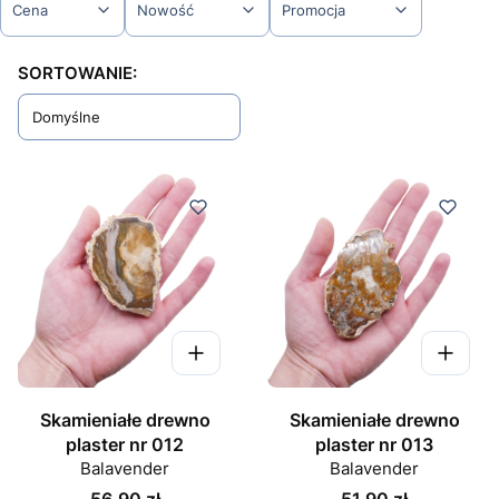
Cena
Nowość
Promocja
Koniec filtrów
Lista produktów
SORTOWANIE:
Domyślne
Skamieniałe drewno
Skamieniałe drewno
plaster nr 012
plaster nr 013
Balavender
Balavender
Cena
Cena
56,90 zł
51,90 zł