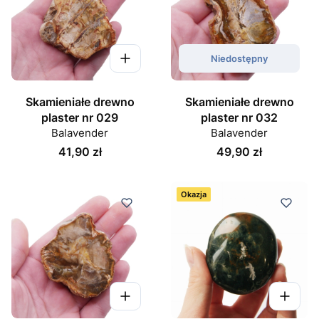
Niedostępny
Skamieniałe drewno
Skamieniałe drewno
plaster nr 029
plaster nr 032
Balavender
Balavender
Cena
Cena
41,90 zł
49,90 zł
Okazja