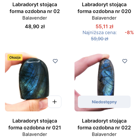
Labradoryt stojąca
Labradoryt stojąca
forma ozdobna nr 02
forma ozdobna nr 020
Balavender
Balavender
Cena
48,90 zł
55,11 zł
Najniższa cena:
-8%
59,90 zł
Okazja
Niedostępny
Labradoryt stojąca
Labradoryt stojąca
forma ozdobna nr 021
forma ozdobna nr 022
Balavender
Balavender