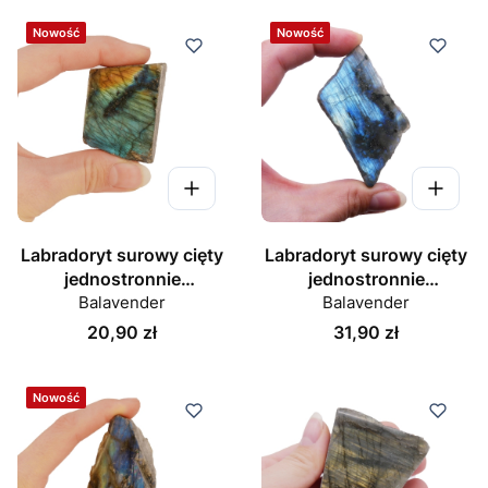
Nowość
Nowość
Labradoryt surowy cięty
Labradoryt surowy cięty
jednostronnie
jednostronnie
polerowany nr 067
Balavender
polerowany nr 068
Balavender
Cena
Cena
20,90 zł
31,90 zł
Nowość