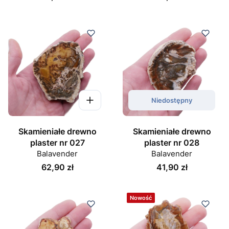
Niedostępny
Skamieniałe drewno
Skamieniałe drewno
plaster nr 027
plaster nr 028
Balavender
Balavender
Cena
Cena
62,90 zł
41,90 zł
Nowość