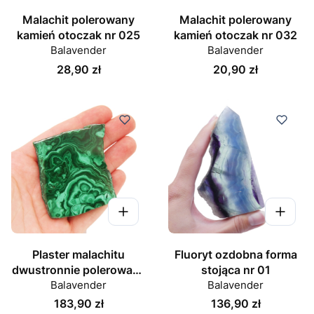
Malachit polerowany
Malachit polerowany
kamień otoczak nr 025
kamień otoczak nr 032
Balavender
Balavender
Cena
Cena
28,90 zł
20,90 zł
Plaster malachitu
Fluoryt ozdobna forma
dwustronnie polerowany
stojąca nr 01
Balavender
58 mm
Balavender
Cena
Cena
183,90 zł
136,90 zł