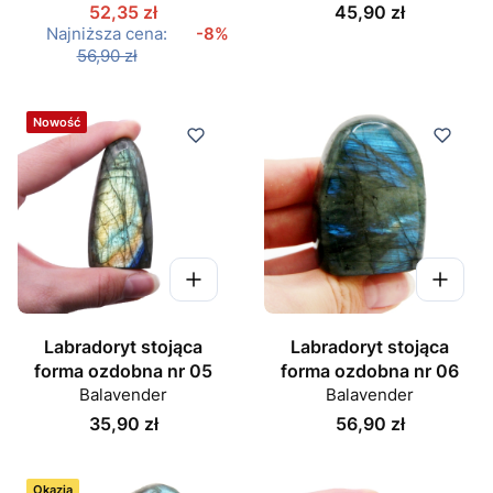
Cena
52,35 zł
45,90 zł
Najniższa cena:
-8%
56,90 zł
Nowość
Labradoryt stojąca
Labradoryt stojąca
forma ozdobna nr 05
forma ozdobna nr 06
Balavender
Balavender
Cena
Cena
35,90 zł
56,90 zł
Okazja