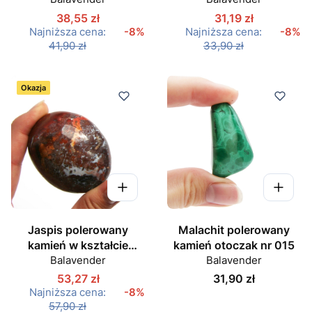
38,55 zł
31,19 zł
Najniższa cena:
-8%
Najniższa cena:
-8%
41,90 zł
33,90 zł
Okazja
Jaspis polerowany
Malachit polerowany
kamień w kształcie
kamień otoczak nr 015
owalu nr 09
Balavender
Balavender
Cena
53,27 zł
31,90 zł
Najniższa cena:
-8%
57,90 zł