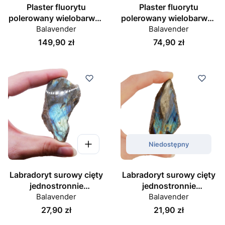
Plaster fluorytu
Plaster fluorytu
polerowany wielobarwny
polerowany wielobarwny
Balavender
nr 02
Balavender
nr 03
Cena
Cena
149,90 zł
74,90 zł
Niedostępny
Labradoryt surowy cięty
Labradoryt surowy cięty
jednostronnie
jednostronnie
polerowany nr 065
Balavender
polerowany nr 066
Balavender
Cena
Cena
27,90 zł
21,90 zł