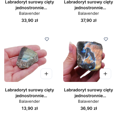
Labradoryt surowy cięty
Labradoryt surowy cięty
jednostronnie
jednostronnie
polerowany nr 071
Balavender
polerowany nr 072
Balavender
Cena
Cena
33,90 zł
37,90 zł
Labradoryt surowy cięty
Labradoryt surowy cięty
jednostronnie
jednostronnie
polerowany nr 076
Balavender
polerowany nr 078
Balavender
Cena
Cena
13,90 zł
36,90 zł