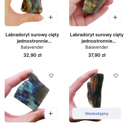
Labradoryt surowy cięty
Labradoryt surowy cięty
jednostronnie
jednostronnie
polerowany nr 069
Balavender
polerowany nr 070
Balavender
Cena
Cena
32,90 zł
37,90 zł
Niedostępny