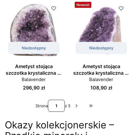
Nowość
Niedostępny
Niedostępny
Ametyst stojąca
Ametyst stojąca
szczotka krystaliczna nr
szczotka krystaliczna nr
Balavender
013
Balavender
014
Cena
Cena
296,90 zł
108,90 zł
Strona
z 5
Przejdź do ostatniej st
Okazy kolekcjonerskie –