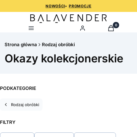
NOWOŚCI
•
PROMOCJE
Produkty w k
Menu
Zaloguj
Koszyk
Strona główna
Rodzaj obróbki
Okazy kolekcjonerskie
PODKATEGORIE
Rodzaj obróbki
FILTRY