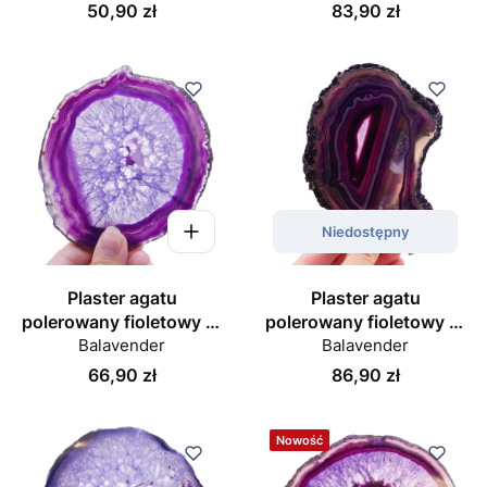
Cena
Cena
50,90 zł
83,90 zł
Niedostępny
Plaster agatu
Plaster agatu
polerowany fioletowy nr
polerowany fioletowy nr
Balavender
037
Balavender
042
Cena
Cena
66,90 zł
86,90 zł
Nowość