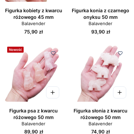
Figurka kobiety z kwarcu
Figurka konia z czarnego
różowego 45 mm
onyksu 50 mm
Balavender
Balavender
Cena
Cena
75,90 zł
93,90 zł
Nowość
Figurka psa z kwarcu
Figurka słonia z kwarcu
różowego 50 mm
różowego 50 mm
Balavender
Balavender
Cena
Cena
89,90 zł
74,90 zł