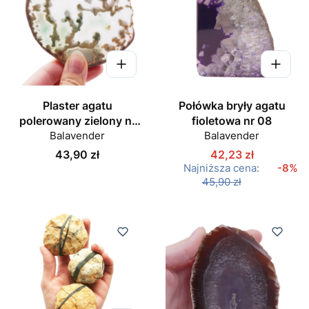
Plaster agatu
Połówka bryły agatu
polerowany zielony nr
fioletowa nr 08
Balavender
064
Balavender
Cena
43,90 zł
42,23 zł
Najniższa cena:
-8%
45,90 zł