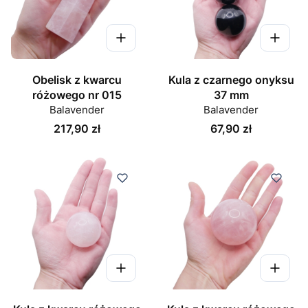
Obelisk z kwarcu
Kula z czarnego onyksu
różowego nr 015
37 mm
Balavender
Balavender
Cena
Cena
217,90 zł
67,90 zł