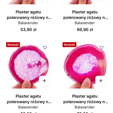
Plaster agatu
Plaster agatu
polerowany różowy nr
polerowany różowy nr
Balavender
070
Balavender
071
Cena
Cena
53,90 zł
69,90 zł
Nowość
Nowość
Plaster agatu
Plaster agatu
polerowany różowy nr
polerowany różowy nr
Balavender
072
Balavender
073