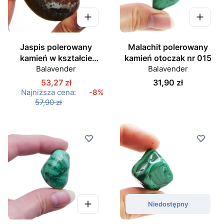
Jaspis polerowany
Malachit polerowany
kamień w kształcie
kamień otoczak nr 015
owalu nr 09
Balavender
Balavender
Cena
53,27 zł
31,90 zł
Najniższa cena:
-8%
57,90 zł
Niedostępny