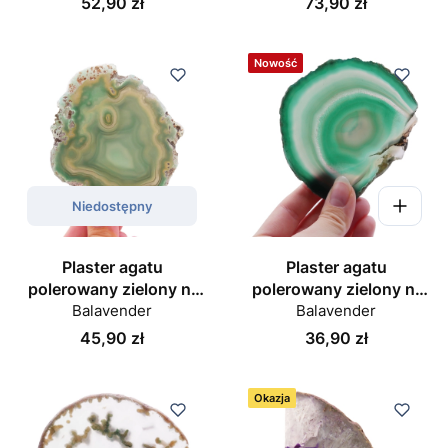
Cena
Cena
52,90 zł
73,90 zł
Nowość
Niedostępny
Plaster agatu
Plaster agatu
polerowany zielony nr
polerowany zielony nr
Balavender
057
Balavender
063
Cena
Cena
45,90 zł
36,90 zł
Okazja