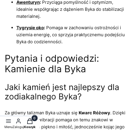
Awenturyn
:
Przyciąga pomyślność i optymizm,
idealnie współgrając z dążeniem Byka do stabilizacji
materialnej.
Tygrysie oko
:
Pomaga w zachowaniu ostrożności i
uziemia energię, co sprzyja praktycznemu podejściu
Byka do codzienności.
Pytania i odpowiedzi:
Kamienie dla Byka
Jaki kamień jest najlepszy dla
zodiakalnego Byka?
Za główny talizman Byka uznaje się
Kwarc Różowy
. Dzięki
swojej łagodnej wibracji pomaga on temu znakowi w
Produkty w koszyku: 0. Zobacz szczegóły
otwieraniu się na piękno i miłość, jednocześnie kojąc jego
Menu
Zaloguj
Koszyk