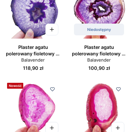
Niedostępny
Plaster agatu
Plaster agatu
polerowany fioletowy nr
polerowany fioletowy nr
Balavender
043
Balavender
056
Cena
Cena
118,90 zł
100,90 zł
Nowość