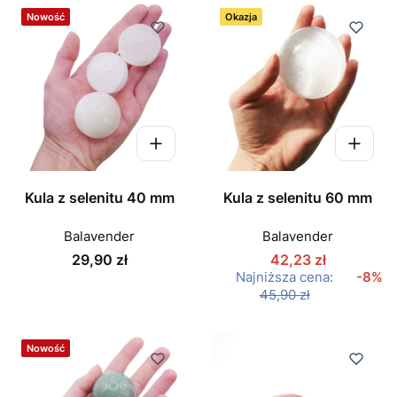
Nowość
Okazja
Kula z selenitu 40 mm
Kula z selenitu 60 mm
Balavender
Balavender
Cena
29,90 zł
42,23 zł
Najniższa cena:
-8%
45,90 zł
Nowość