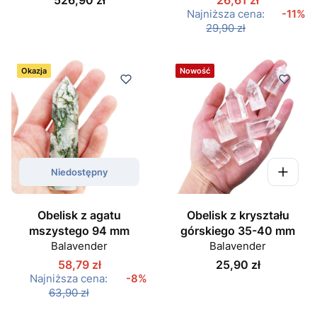
Najniższa cena:
-11%
29,90 zł
Okazja
Nowość
Niedostępny
Obelisk z agatu
Obelisk z kryształu
mszystego 94 mm
górskiego 35-40 mm
Balavender
Balavender
Cena
58,79 zł
25,90 zł
Najniższa cena:
-8%
63,90 zł