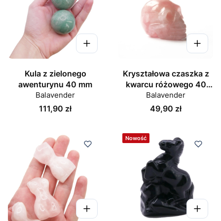
Kula z zielonego
Kryształowa czaszka z
awenturynu 40 mm
kwarcu różowego 40
Balavender
Balavender
mm
Cena
Cena
111,90 zł
49,90 zł
Nowość