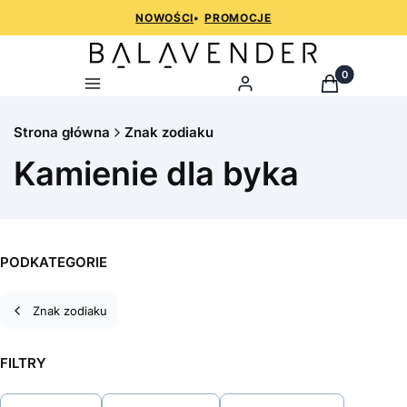
NOWOŚCI
•
PROMOCJE
Produkty w k
Menu
Zaloguj
Koszyk
Strona główna
Znak zodiaku
Kamienie dla byka
PODKATEGORIE
Znak zodiaku
FILTRY