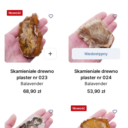
Nowość
Niedostępny
Skamieniałe drewno
Skamieniałe drewno
plaster nr 023
plaster nr 024
Balavender
Balavender
Cena
Cena
68,90 zł
53,90 zł
Nowość