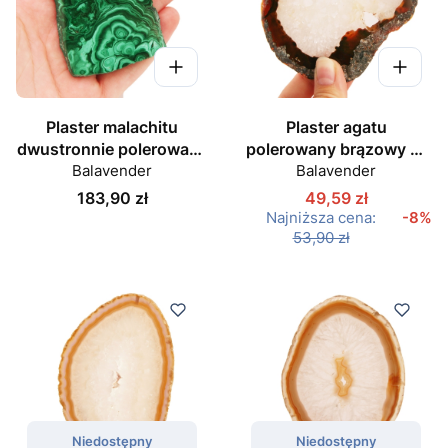
Plaster malachitu
Plaster agatu
dwustronnie polerowany
polerowany brązowy nr
Balavender
58 mm
Balavender
050
Cena
183,90 zł
49,59 zł
Najniższa cena:
-8%
53,90 zł
Niedostępny
Niedostępny