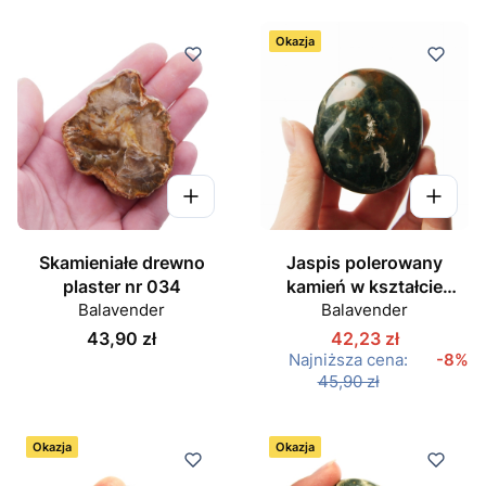
Okazja
Skamieniałe drewno
Jaspis polerowany
plaster nr 034
kamień w kształcie
Balavender
owalu nr 02
Balavender
Cena
43,90 zł
42,23 zł
Najniższa cena:
-8%
45,90 zł
Okazja
Okazja