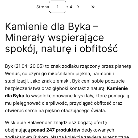
Strona
z 4
Przejdź do ostatniej st
Kamienie dla Byka –
Minerały wspierające
spokój, naturę i obfitość
Byk (21.04–20.05) to znak zodiaku rządzony przez planetę
Wenus, co czyni go miłośnikiem piękna, harmonii i
stabilizacji. Jako znak ziemski, Byk ceni sobie poczucie
bezpieczeństwa oraz głęboki kontakt z naturą.
Kamienie
dla Byka
to wyselekcjonowane kryształy, które pomagają
mu pielęgnować cierpliwość, przyciągać obfitość oraz
otwierać serce na piękno otaczającego świata.
W sklepie Balavender znajdziesz bogatą ofertę
obejmującą
ponad 247 produktów
dedykowanych
zodiakalnym Bykom. Nasza kolekcja zawiera autentyczne