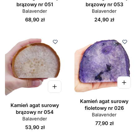
brązowy nr 051
brązowy nr 053
Balavender
Balavender
Cena
Cena
68,90 zł
24,90 zł
Kamień agat surowy
Kamień agat surowy
fioletowy nr 026
brązowy nr 054
Balavender
Balavender
Cena
77,90 zł
Cena
53,90 zł