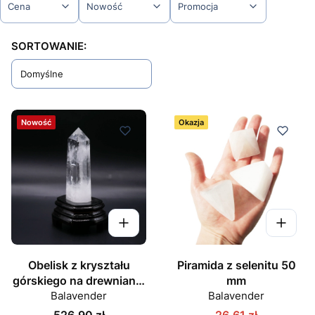
Cena
Nowość
Promocja
Koniec filtrów
Lista produktów
SORTOWANIE:
Domyślne
Nowość
Okazja
Obelisk z kryształu
Piramida z selenitu 50
górskiego na drewnianej
mm
podstawce nr 015
Balavender
Balavender
Cena
526,90 zł
26,61 zł