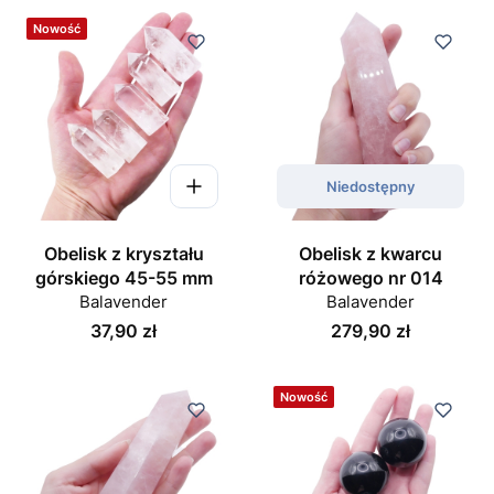
Nowość
Niedostępny
Obelisk z kryształu
Obelisk z kwarcu
górskiego 45-55 mm
różowego nr 014
Balavender
Balavender
Cena
Cena
37,90 zł
279,90 zł
Nowość