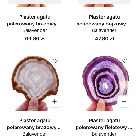
Plaster agatu
Plaster agatu
polerowany brązowy nr
polerowany brązowy nr
Balavender
051
Balavender
052
Cena
Cena
66,90 zł
47,90 zł
Plaster agatu
Plaster agatu
polerowany brązowy nr
polerowany fioletowy nr
Balavender
069
Balavender
033