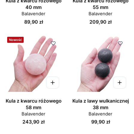
Kula z kwarcu różowego
Kula z kwarcu różowego
40 mm
55 mm
Balavender
Balavender
Cena
Cena
89,90 zł
209,90 zł
Nowość
Kula z kwarcu różowego
Kula z lawy wulkanicznej
58 mm
38 mm
Balavender
Balavender
Cena
Cena
243,90 zł
99,90 zł