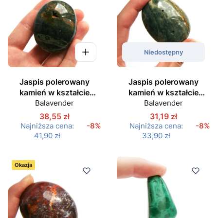
Niedostępny
Jaspis polerowany
Jaspis polerowany
kamień w kształcie
kamień w kształcie
owalu nr 03
Balavender
owalu nr 04
Balavender
38,55 zł
31,19 zł
Najniższa cena:
-8%
Najniższa cena:
-8%
41,90 zł
33,90 zł
Okazja