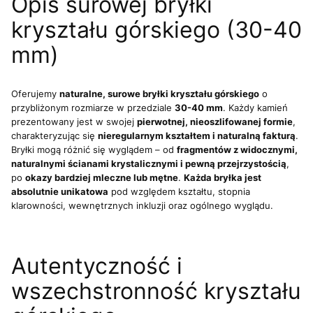
Opis surowej bryłki
kryształu górskiego (30-40
mm)
Oferujemy
naturalne, surowe bryłki kryształu górskiego
o
przybliżonym rozmiarze w przedziale
30-40 mm
. Każdy kamień
prezentowany jest w swojej
pierwotnej, nieoszlifowanej formie
,
charakteryzując się
nieregularnym kształtem i naturalną fakturą
.
Bryłki mogą różnić się wyglądem – od
fragmentów z widocznymi,
naturalnymi ścianami krystalicznymi i pewną przejrzystością
,
po
okazy bardziej mleczne lub mętne
.
Każda bryłka jest
absolutnie unikatowa
pod względem kształtu, stopnia
klarowności, wewnętrznych inkluzji oraz ogólnego wyglądu.
Autentyczność i
wszechstronność kryształu