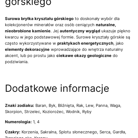
górskiego
Surowa bryłka kryształu górskiego
to doskonały wybór dla
kolekcjonerów minerałów oraz osób ceniących
naturalne,
nieobrobione kamienie
. Jej
autentyczny wygląd
ukazuje piękno
kwarcu w jego podstawowej formie. Surowe kryształy górskie są
często wykorzystywane w
praktykach energetycznych
, jako
elementy dekoracyjne
wprowadzające do wnętrza naturalny
akcent, lub po prostu jako
ciekawe okazy geologiczne
do
podziwiania.
Dodatkowe informacje
Znaki zodiaku:
Baran, Byk, Bliźnięta, Rak, Lew, Panna, Waga,
Skorpion, Strzelec, Koziorożec, Wodnik, Ryby
Numerologia:
1, 4
Czakry:
Korzenia, Sakralna, Splotu słonecznego, Serca, Gardła,
Trzeciego oka, Korony