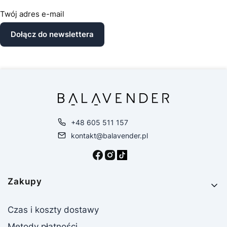
Twój adres e-mail
Dołącz do newslettera
+48 605 511 157
kontakt@balavender.pl
Linki w stopce
Zakupy
Czas i koszty dostawy
Metody płatności