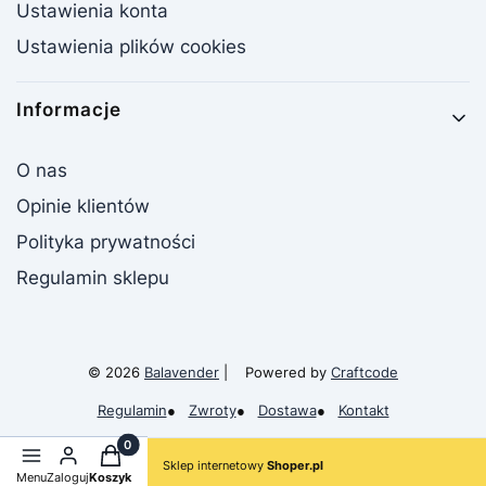
Ustawienia konta
Ustawienia plików cookies
Informacje
O nas
Opinie klientów
Polityka prywatności
Regulamin sklepu
© 2026
Balavender
| Powered by
Craftcode
Regulamin
●
Zwroty
●
Dostawa
●
Kontakt
Produkty w koszyku: 0. Zobacz szczegóły
Sklep internetowy
Shoper.pl
Menu
Zaloguj
Koszyk