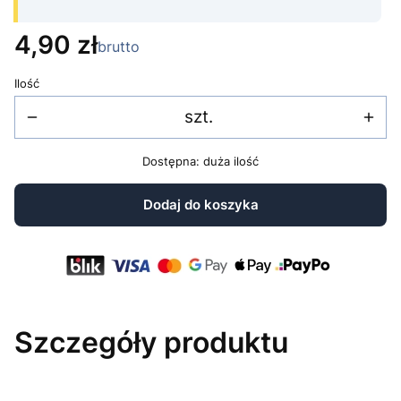
Cena
4,90 zł
brutto
Ilość
szt.
Dostępna: duża ilość
Dodaj do koszyka
Szczegóły produktu