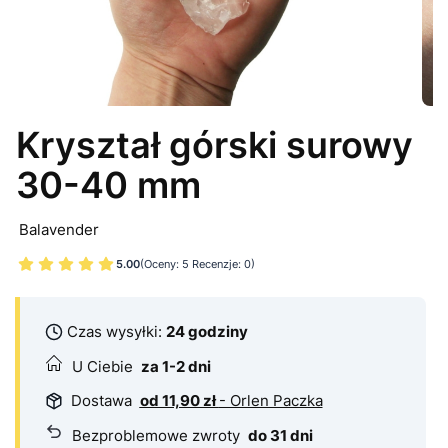
Kryształ górski surowy
30-40 mm
Balavender
5.00
(Oceny: 5 Recenzje: 0)
Czas wysyłki:
24 godziny
U Ciebie
za 1-2 dni
Dostawa
od 11,90 zł
- Orlen Paczka
Bezproblemowe
zwroty
do 31 dni