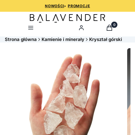
NOWOŚCI
•
PROMOCJE
Produkty w k
Menu
Zaloguj
Koszyk
Strona główna
Kamienie i minerały
Kryształ górski