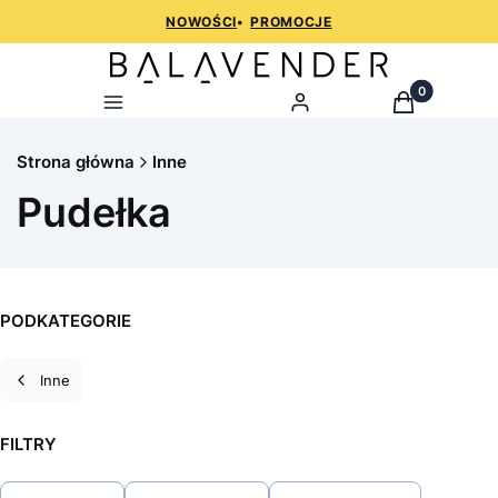
NOWOŚCI
•
PROMOCJE
Produkty w k
Menu
Zaloguj
Koszyk
Strona główna
Inne
Pudełka
PODKATEGORIE
Inne
FILTRY