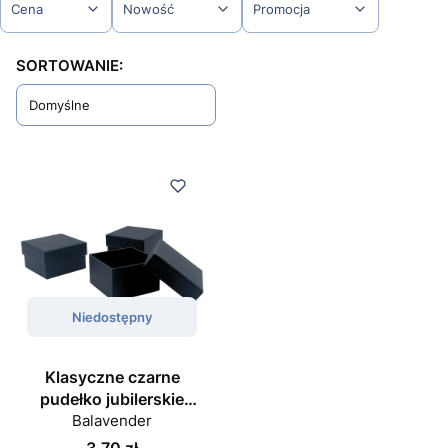
Cena
Nowość
Promocja
Koniec filtrów
Lista produktów
SORTOWANIE:
Domyślne
Niedostępny
Klasyczne czarne
pudełko jubilerskie
5x5x3 cm z wkładką na
Balavender
pierścionek lub kolczyki
Cena
3,70 zł