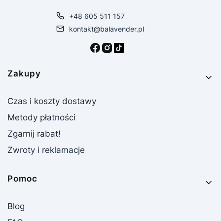
+48 605 511 157
kontakt@balavender.pl
Linki w stopce
Zakupy
Czas i koszty dostawy
Metody płatności
Zgarnij rabat!
Zwroty i reklamacje
Pomoc
Blog